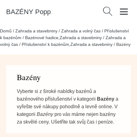
BAZÉNY Popp
Vyhledávání
Domů
/
Zahrada a stavebniny
/
Zahrada a volný čas
/
Příslušenství
k bazénům
/
Bazénové hadice,Zahrada a stavebniny
/
Zahrada a
volný čas
/
Příslušenství k bazénům,Zahrada a stavebniny
/
Bazény
Bazény
Vyberte si z široké nabídky bazénů a
bazénového příslušenství v kategorii
Bazény
a
vyřešte své nákupy pohodlně a levně online. V
kategorii
Bazény
pro vás máme nejen bazény
za skvělé ceny. Ušetříte tak svůj čas i peníze.