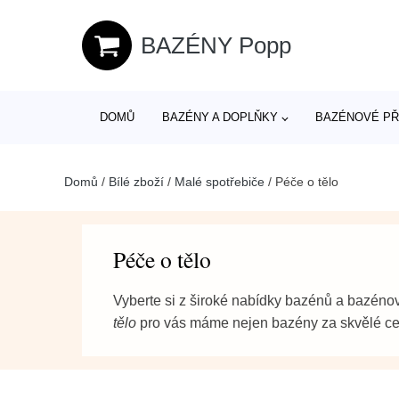
BAZÉNY Popp
DOMŮ
BAZÉNY A DOPLŇKY
BAZÉNOVÉ PŘ
Domů
/
Bílé zboží
/
Malé spotřebiče
/
Péče o tělo
Péče o tělo
Vyberte si z široké nabídky bazénů a bazénov
tělo
pro vás máme nejen bazény za skvělé ceny