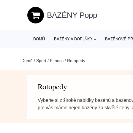
BAZÉNY Popp
DOMŮ
BAZÉNY A DOPLŇKY
BAZÉNOVÉ PŘ
Domů
/
Sport
/
Fitness
/
Rotopedy
Rotopedy
Vyberte si z široké nabídky bazénů a bazénov
pro vás máme nejen bazény za skvělé ceny. Uš