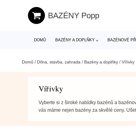
BAZÉNY Popp
DOMŮ
BAZÉNY A DOPLŇKY
BAZÉNOVÉ PŘ
Domů
/
Dílna, stavba, zahrada
/
Bazény a doplňky
/
Vířivky
Vířivky
Vyberte si z široké nabídky bazénů a bazénov
vás máme nejen bazény za skvělé ceny. Ušetří