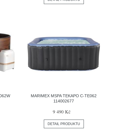
U062W
MARIMEX MSPA TEKAPO C-TE062
114002677
9 490 Kč
DETAIL PRODUKTU