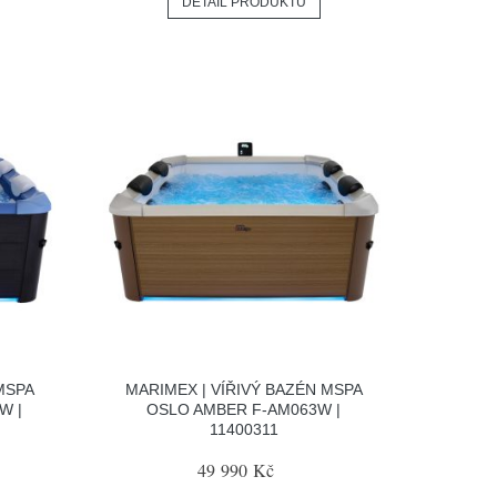
DETAIL PRODUKTU
MSPA
MARIMEX | VÍŘIVÝ BAZÉN MSPA
W |
OSLO AMBER F-AM063W |
11400311
49 990 Kč