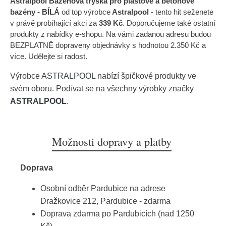
Astralpool Bazénová tryska pro plastové a betonové
bazény - BÍLÁ
od top výrobce
Astralpool
- tento hit seženete
v právě probíhající akci za
339 Kč
. Doporučujeme také ostatní
produkty z nabídky e-shopu. Na vámi zadanou adresu budou
BEZPLATNĚ dopraveny objednávky s hodnotou 2.350 Kč a
více. Udělejte si radost.
Výrobce
ASTRALPOOL
nabízí špičkové produkty ve
svém oboru. Podívat se na všechny výrobky značky
ASTRALPOOL
.
Možnosti dopravy a platby
Doprava
Osobní odběr Pardubice na adrese
Dražkovice 212, Pardubice - zdarma
Doprava zdarma po Pardubicích (nad 1250