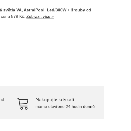
vá světla VA, AstralPool, Led/300W + šrouby
od
u cenu 579 Kč.
Zobrazit více »
od
Nakupujte kdykoli
máme otevřeno 24 hodin denně