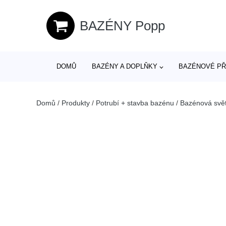
BAZÉNY Popp
DOMŮ
BAZÉNY A DOPLŇKY
BAZÉNOVÉ PŘ
Domů
/
Produkty
/
Potrubí + stavba bazénu
/
Bazénová svět