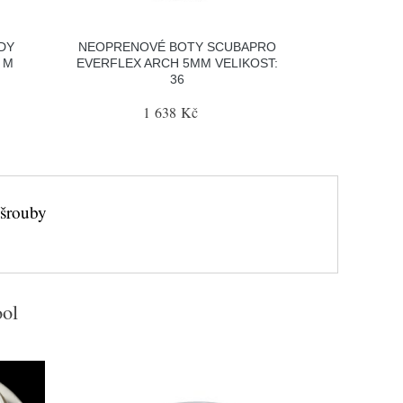
DY
NEOPRENOVÉ BOTY SCUBAPRO
7 M
EVERFLEX ARCH 5MM VELIKOST:
36
1 638 Kč
 šrouby
ool