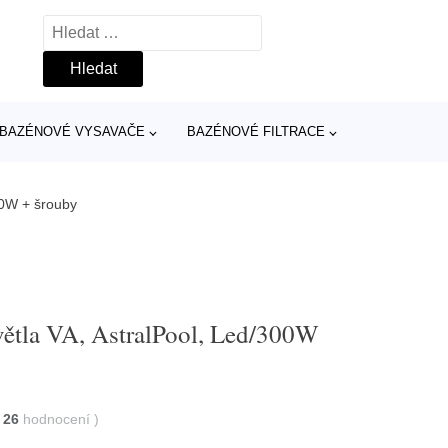
Vyhledávání
BAZÉNOVÉ VYSAVAČE
BAZÉNOVÉ FILTRACE
300W + šrouby
světla VA, AstralPool, Led/300W
26
hodnocení
)