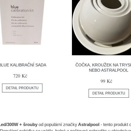
BLUE KALIBRAČNÍ SADA
ČOČKA, KROUŽEK NA TRYS
NEBO ASTRALPOOL
720 Kč
99 Kč
DETAIL PRODUKTU
DETAIL PRODUKTU
 Led/300W + šrouby
od populární značky
Astralpool
- tento produkt
Populární nabídka se vrátila, balné a poštovné nehradíte u objednáve