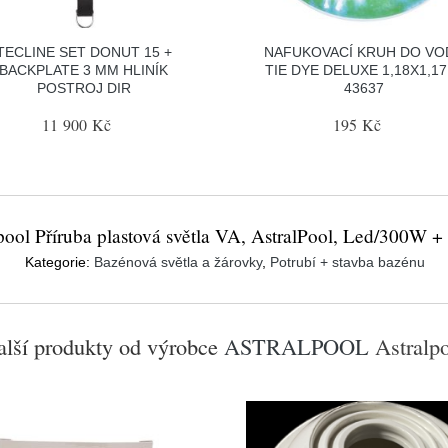
TECLINE SET DONUT 15 +
NAFUKOVACÍ KRUH DO VO
BACKPLATE 3 MM HLINÍK
TIE DYE DELUXE 1,18X1,1
POSTROJ DIR
43637
11 900 Kč
195 Kč
pool Příruba plastová světla VA, AstralPool, Led/300W +
Kategorie:
Bazénová světla a žárovky
,
Potrubí + stavba bazénu
lší produkty od výrobce
ASTRALPOOL
Astralp