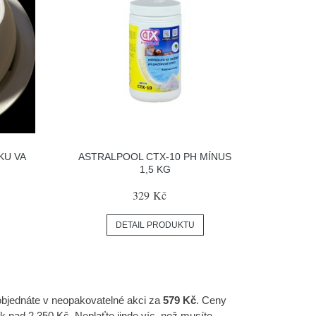
KU VA
ASTRALPOOL CTX-10 PH MÍNUS
1,5 KG
329 Kč
DETAIL PRODUKTU
 objednáte v neopakovatelné akci za
579 Kč
. Ceny
k nad 2.350 Kč. Neplaťte jinde víc, než musíte.