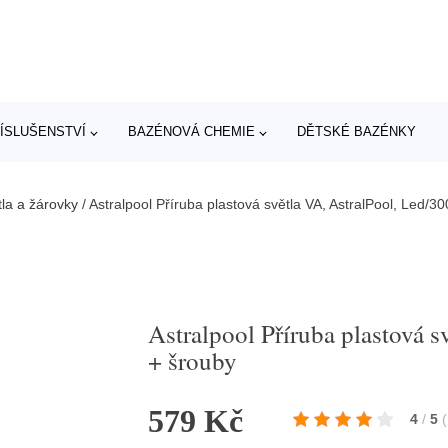
ÍSLUŠENSTVÍ
BAZÉNOVÁ CHEMIE
DĚTSKÉ BAZÉNKY
la a žárovky
/
Astralpool Příruba plastová světla VA, AstralPool, Led/
Astralpool Příruba plastová 
+ šrouby
579 Kč
4
/
5
(