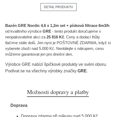
DETAIL PRODUKTU
Bazén GRE Nordic 4,6 x 1,2m set + písková filtrace 6m3/h
od kvalitního výrobce
GRE
- tento produkt doručujeme v
neopakovatelné akci za
25 816 Kč
. Ceny a dodací lhůty
tlačíme stále dolů. Jen nyní je POŠTOVNÉ ZDARMA, když si
vyberete zboží nad 5.000 Kč. Neotálejte s nákupem, cenu
můžeme garantovat jen pro dnešní den.
Výrobce
GRE
nabízí špičkové produkty ve svém oboru.
Podívat se na všechny výrobky značky
GRE
.
Možnosti dopravy a platby
Doprava
Doprava zdarma při nákupu nad 5.000 Kč