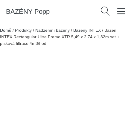
BAZÉNY Popp
Vyhledávání
Domů
/
Produkty
/
Nadzemní bazény
/
Bazény INTEX
/
Bazén
INTEX Rectangular Ultra Frame XTR 5,49 x 2,74 x 1,32m set +
písková filtrace 4m3/hod