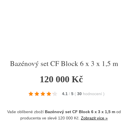
Bazénový set CF Block 6 x 3 x 1,5 m
120 000 Kč
4.1
/
5
(
30
hodnocení
)
Vaše oblíbené zboží
Bazénový set CF Block 6 x 3 x 1,5 m
od
producenta
ve slevě 120 000 Kč.
Zobrazit více »