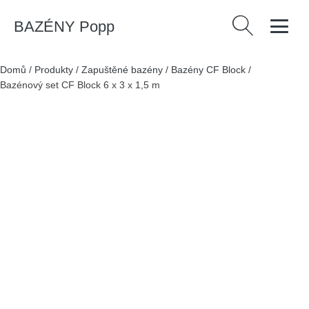
BAZÉNY Popp
Vyhledávání
Domů
/
Produkty
/
Zapuštěné bazény
/
Bazény CF Block
/
Bazénový set CF Block 6 x 3 x 1,5 m