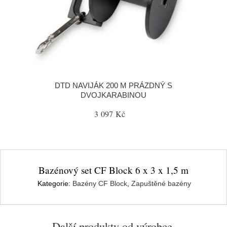
DTD NAVIJÁK 200 M PRÁZDNÝ S
DVOJKARABINOU
3 097 Kč
Bazénový set CF Block 6 x 3 x 1,5 m
Kategorie:
Bazény CF Block
,
Zapuštěné bazény
Další produkty od výrobce