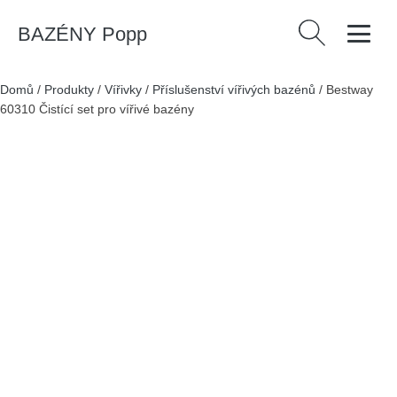
BAZÉNY Popp
Vyhledávání
Domů
/
Produkty
/
Vířivky
/
Příslušenství vířivých bazénů
/
Bestway
60310 Čistící set pro vířivé bazény