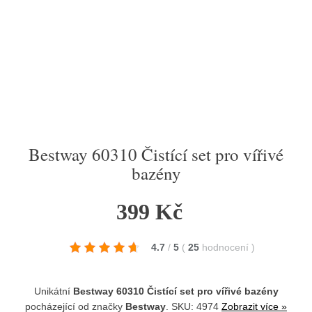
Bestway 60310 Čistící set pro vířivé
bazény
399 Kč
4.7
/
5
(
25
hodnocení
)
Unikátní
Bestway 60310 Čistící set pro vířivé bazény
pocházející od značky
Bestway
. SKU: 4974
Zobrazit více »