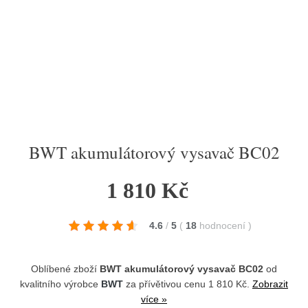
BWT akumulátorový vysavač BC02
1 810 Kč
4.6
/
5
(
18
hodnocení
)
Oblíbené zboží
BWT akumulátorový vysavač BC02
od
kvalitního výrobce
BWT
za přívětivou cenu 1 810 Kč.
Zobrazit
více »