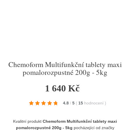
Chemoform Multifunkční tablety maxi
pomalorozpustné 200g - 5kg
1 640 Kč
4.8
/
5
(
15
hodnocení
)
Kvalitní produkt
Chemoform Multifunkční tablety maxi
pomalorozpustné 200g - 5kg
pocházející od značky