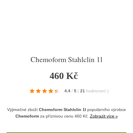
Chemoform Stahlclin 1l
460 Kč
4.4
/
5
(
21
hodnocení
)
Výjimečné zboží
Chemoform Stahlclin 1l
populárního výrobce
Chemoform
za příznivou cenu 460 Kč.
Zobrazit více »