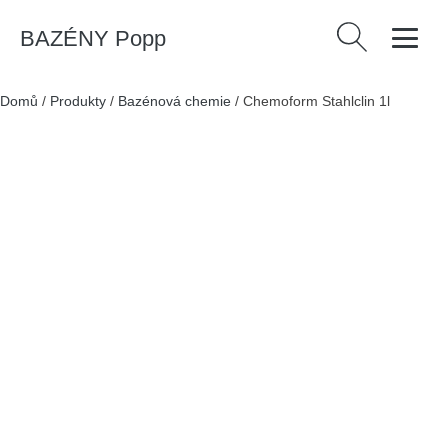
BAZÉNY Popp
Vyhledávání
Domů
/
Produkty
/
Bazénová chemie
/
Chemoform Stahlclin 1l