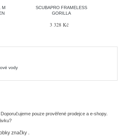
1 M
SCUBAPRO FRAMELESS
EN
GORILLA
3 328 Kč
ové vody
. Doporučujeme pouze prověřené prodejce a e-shopy.
návku?
robky značky
.