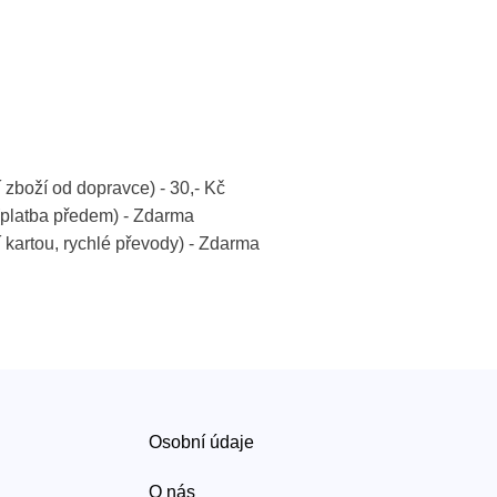
í zboží od dopravce) - 30,- Kč
platba předem) - Zdarma
í kartou, rychlé převody) - Zdarma
Osobní údaje
O nás