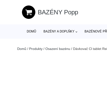
BAZÉNY Popp
DOMŮ
BAZÉNY A DOPLŇKY
BAZÉNOVÉ PŘ
Domů
/
Produkty
/
Osazení bazénu
/
Dávkovač Cl tablet Re