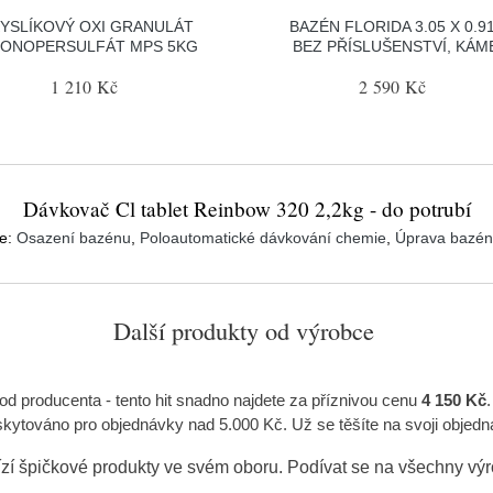
YSLÍKOVÝ OXI GRANULÁT
BAZÉN FLORIDA 3.05 X 0.9
ONOPERSULFÁT MPS 5KG
BEZ PŘÍSLUŠENSTVÍ, KÁM
1 210 Kč
2 590 Kč
Dávkovač Cl tablet Reinbow 320 2,2kg - do potrubí
ie:
Osazení bazénu
,
Poloautomatické dávkování chemie
,
Úprava bazén
Další produkty od výrobce
od producenta
- tento hit snadno najdete za příznivou cenu
4 150 Kč
ytováno pro objednávky nad 5.000 Kč. Už se těšíte na svoji objed
zí špičkové produkty ve svém oboru. Podívat se na všechny vý