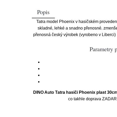
Popis
Tatra model Phoenix v hasičském provedení 
skladné, lehké a snadno přenosné. zmenšen
přenosná český výrobek (vyrobeno v Liberci) 
Parametry p
DINO Auto Tatra hasiči Phoenix plast 30cm
co takhle doprava ZADARMO