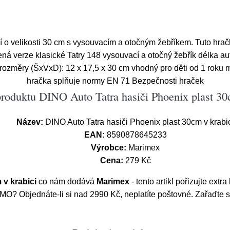
o velikosti 30 cm s vysouvacím a otočným žebříkem. Tuto hračku
á verze klasické Tatry 148 vysouvací a otočný žebřík délka au
rozměry (ŠxVxD): 12 x 17,5 x 30 cm vhodný pro děti od 1 roku ma
hračka splňuje normy EN 71 Bezpečnosti hraček
roduktu DINO Auto Tatra hasiči Phoenix plast 30
Název:
DINO Auto Tatra hasiči Phoenix plast 30cm v krabi
EAN:
8590878645233
Výrobce:
Marimex
Cena:
279 Kč
 v krabici
co nám dodává
Marimex
- tento artikl pořizujte extr
? Objednáte-li si nad 2990 Kč, neplatíte poštovné. Zařaďte 