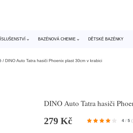
ÍSLUŠENSTVÍ
BAZÉNOVÁ CHEMIE
DĚTSKÉ BAZÉNKY
ě
/
DINO Auto Tatra hasiči Phoenix plast 30cm v krabici
DINO Auto Tatra hasiči Phoen
279 Kč
4
/
5
(