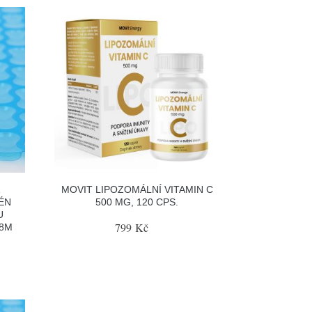
Á
MOVIT LIPOZOMÁLNÍ VITAMIN C
ÉN
500 MG, 120 CPS.
U
799 Kč
 8M