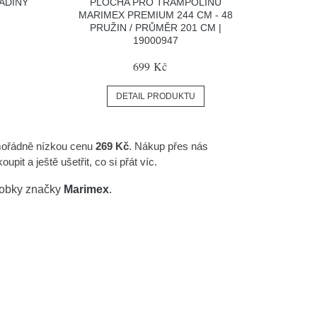
ADINY
PLOCHA PRO TRAMPOLÍNU
MARIMEX PREMIUM 244 CM - 48
PRUŽIN / PRŮMĚR 201 CM |
19000947
699 Kč
DETAIL PRODUKTU
mořádně nízkou cenu
269 Kč
. Nákup přes nás
t a ještě ušetřit, co si přát víc.
robky značky
Marimex
.