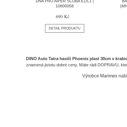
DNA PRO AIPER SCUBA E1/L1 |
BA
10800058
(M
690 Kč
DETAIL PRODUKTU
DINO Auto Tatra hasiči Phoenix plast 30cm v krabic
znamená jistotu dobré ceny. Máte rádi DOPRAVU, kterou 
Výrobce
Marimex
nabí