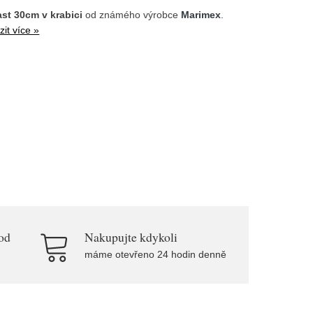
ast 30cm v krabici
od známého výrobce
Marimex
.
it více »
od
Nakupujte kdykoli
máme otevřeno 24 hodin denně