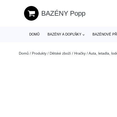
BAZÉNY Popp
DOMŮ
BAZÉNY A DOPLŇKY
BAZÉNOVÉ PŘ
Domů
/
Produkty
/
Dětské zboží
/
Hračky
/
Auta, letadla, lod