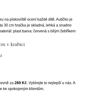
 na pískoviště ocení každé dítě. Autíčko je
ta 30 cm hračka je skladná, lehká a snadno
teriál: plast barva: červená s bílým žebříkem
cm v krabici
ci
a levně za
269 Kč
. Vybírejte to nejlepší u nás. A
se ke spokojeným klientům.