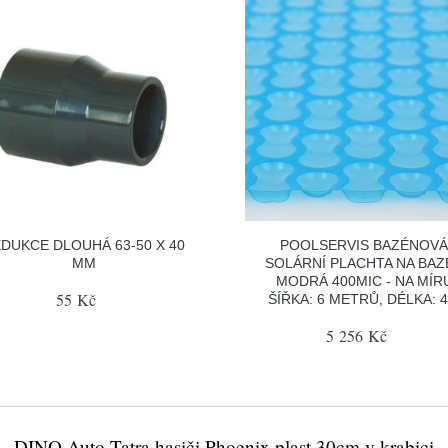
DUKCE DLOUHÁ 63-50 X 40
POOLSERVIS BAZÉNOV
MM
SOLÁRNÍ PLACHTA NA BAZ
MODRÁ 400MIC - NA MÍR
55 Kč
ŠÍŘKA: 6 METRŮ, DÉLKA: 
5 256 Kč
DINO Auto Tatra hasiči Phoenix plast 30cm v krabici