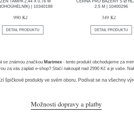
ZÉN TAMPA 2,44 X 0,76 M
ČERNÁ PRO BAZÉNY S Ø HL
NOHOÚHELNÍK) | 10340188
2,5 M | 10400296
990 Kč
349 Kč
DETAIL PRODUKTU
DETAIL PRODUKTU
i
se známou značkou
Marimex
- tento produkt obchodujeme za mi
za vás zaplatí e-shop? Stačí nakoupit nad 2990 Kč a je vaše. Nakoupi
zí špičkové produkty ve svém oboru. Podívat se na všechny vý
Možnosti dopravy a platby