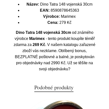
Název:
Dino Tatra 148 vojenská 30cm
EAN:
8590878645363
Výrobce:
Marimex
Cena:
279 Kč
Dino Tatra 148 vojenská 30cm
od známého
výrobce
Marimex
- tento produkt koupíte téměř
zdarma za
269 Kč
. V našem katalogu zařazené
zboží vás nezklame. Oblíbený bonus,
BEZPLATNÉ poštovné a balné, je poskytován
pro objednávky nad 2990 Kč. Už se těšíte na
svoji objednávku?
Podobné produkty