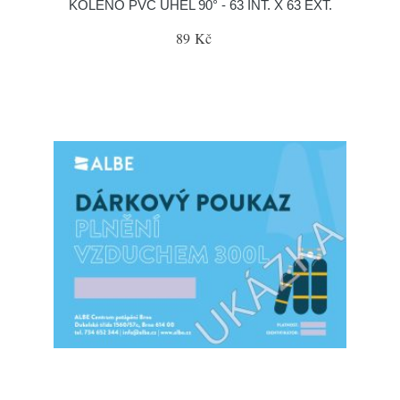
KOLENO PVC ÚHEL 90° - 63 INT. X 63 EXT.
89 Kč