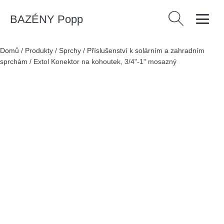
BAZÉNY Popp
Vyhledávání
Domů
/
Produkty
/
Sprchy
/
Příslušenství k solárním a zahradním
sprchám
/
Extol Konektor na kohoutek, 3/4"-1" mosazný