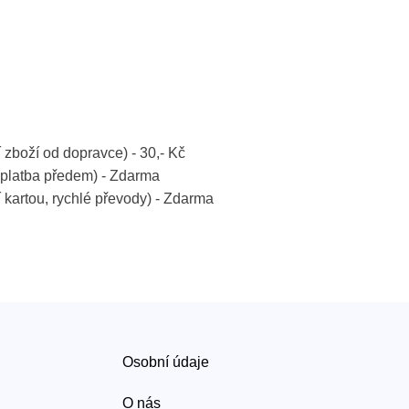
í zboží od dopravce) - 30,- Kč
platba předem) - Zdarma
í kartou, rychlé převody) - Zdarma
Osobní údaje
O nás