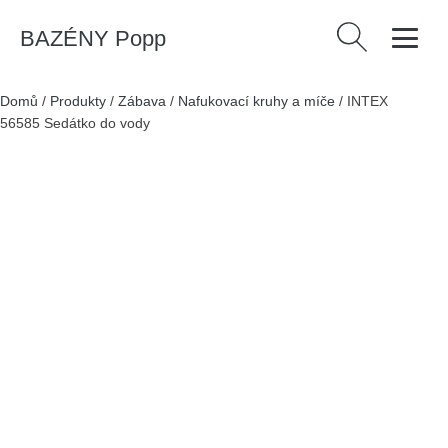
BAZÉNY Popp
Vyhledávání
Domů
/
Produkty
/
Zábava
/
Nafukovací kruhy a míče
/
INTEX
56585 Sedátko do vody