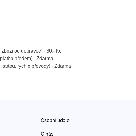
í zboží od dopravce) - 30,- Kč
platba předem) - Zdarma
í kartou, rychlé převody) - Zdarma
Osobní údaje
O nás