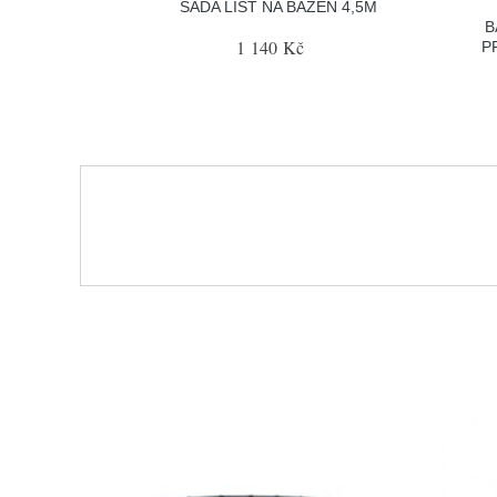
SADA LIŠT NA BAZÉN 4,5M
B
1 140 Kč
P