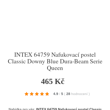
INTEX 64759 Nafukovací postel
Classic Downy Blue Dura-Beam Serie
Queen
465 Kč
4.9
/
5
(
28
hodnocení
)
Nabídka pro vás:
INTEX 64759 Nafukovací postel Classic