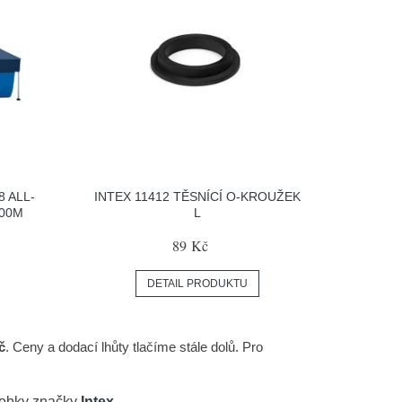
8 ALL-
INTEX 11412 TĚSNÍCÍ O-KROUŽEK
,00M
L
89 Kč
DETAIL PRODUKTU
č
. Ceny a dodací lhůty tlačíme stále dolů. Pro
robky značky
Intex
.