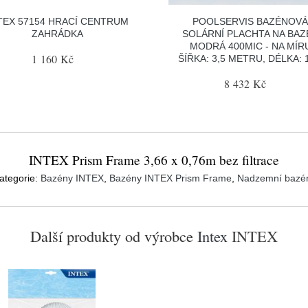
TEX 57154 HRACÍ CENTRUM
POOLSERVIS BAZÉNOV
ZAHRÁDKA
SOLÁRNÍ PLACHTA NA BAZ
MODRÁ 400MIC - NA MÍR
1 160 Kč
ŠÍŘKA: 3,5 METRU, DÉLKA: 
8 432 Kč
INTEX Prism Frame 3,66 x 0,76m bez filtrace
ategorie:
Bazény INTEX
,
Bazény INTEX Prism Frame
,
Nadzemní bazé
Další produkty od výrobce
Intex
INTEX