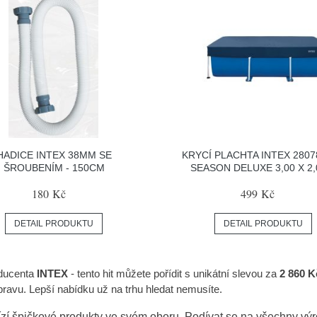
HADICE INTEX 38MM SE
KRYCÍ PLACHTA INTEX 2807
ŠROUBENÍM - 150CM
SEASON DELUXE 3,00 X 2
180 Kč
499 Kč
DETAIL PRODUKTU
DETAIL PRODUKTU
ducenta
INTEX
- tento hit můžete pořídit s unikátní slevou za
2 860 K
ravu. Lepší nabídku už na trhu hledat nemusíte.
zí špičkové produkty ve svém oboru. Podívat se na všechny vý