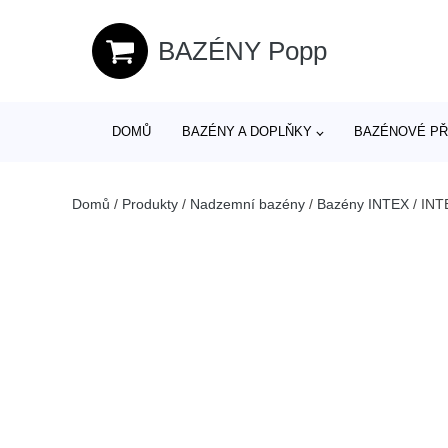
BAZÉNY Popp
DOMŮ
BAZÉNY A DOPLŇKY
BAZÉNOVÉ PŘ
Domů
/
Produkty
/
Nadzemní bazény
/
Bazény INTEX
/
INTE