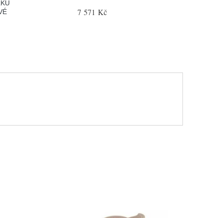
LKU
7 571 Kč
VÉ