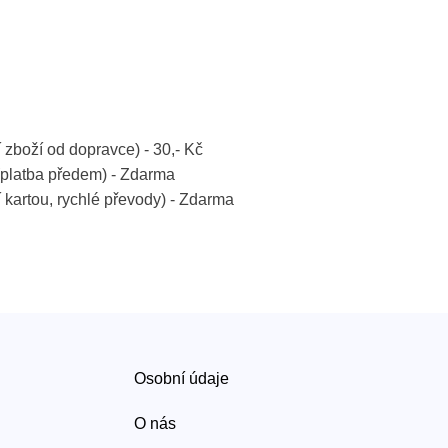
í zboží od dopravce) - 30,- Kč
platba předem) - Zdarma
í kartou, rychlé převody) - Zdarma
Osobní údaje
O nás