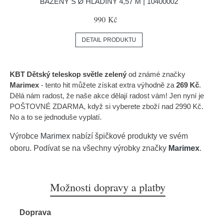
BAZÉNY S Ø HLADINY 4,57 M | 10400002
990 Kč
DETAIL PRODUKTU
KBT Dětský teleskop světle zelený
od známé značky
Marimex
- tento hit můžete získat extra výhodně za
269 Kč
.
Dělá nám radost, že naše akce dělají radost vám! Jen nyní je
POŠTOVNÉ ZDARMA, když si vyberete zboží nad 2990 Kč.
No a to se jednoduše vyplatí.
Výrobce
Marimex
nabízí špičkové produkty ve svém
oboru. Podívat se na všechny výrobky značky
Marimex
.
Možnosti dopravy a platby
Doprava