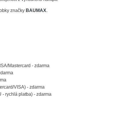
robky značky
BAUMAX
.
VISA/Mastercard - zdarma
 zdarma
rma
tercard/VISA) - zdarma
 - rychlá platba) - zdarma