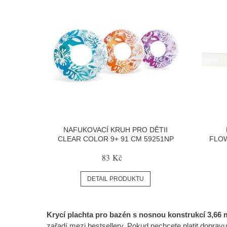
NAFUKOVACÍ KRUH PRO DĚTII
CLEAR COLOR 9+ 91 CM 59251NP
FLOW
83 Kč
DETAIL PRODUKTU
Krycí plachta pro bazén s nosnou konstrukcí 3,66 
zařadí mezi bestsellery. Pokud nechcete platit dopra