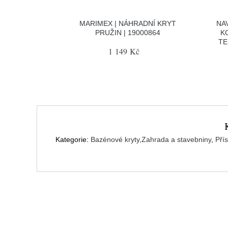
MARIMEX | NÁHRADNÍ KRYT
NA
PRUŽIN | 19000864
K
TE
1 149 Kč
Kategorie:
Bazénové kryty,Zahrada a stavebniny
,
Pří