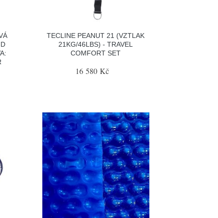
VÁ
TECLINE PEANUT 21 (VZTLAK
ID
21KG/46LBS) - TRAVEL
A:
COMFORT SET
R
16 580 Kč