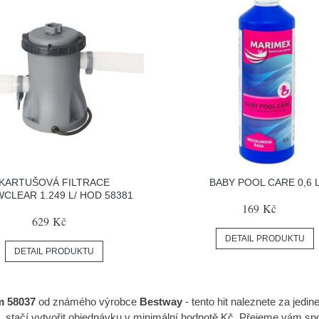
KARTUŠOVÁ FILTRACE
BABY POOL CARE 0,6 
CLEAR 1.249 L/ HOD 58381
169 Kč
629 Kč
DETAIL PRODUKTU
DETAIL PRODUKTU
m 58037
od známého výrobce
Bestway
- tento hit naleznete za jed
vu, stačí vytvořit objednávku v minimální hodnotě Kč. Přejeme vám 