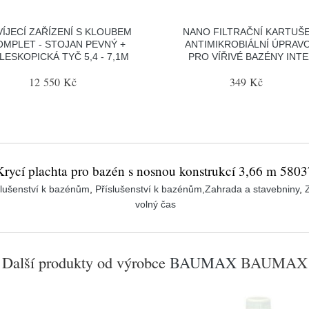
VÍJECÍ ZAŘÍZENÍ S KLOUBEM
NANO FILTRAČNÍ KARTUŠE
OMPLET - STOJAN PEVNÝ +
ANTIMIKROBIÁLNÍ ÚPRAV
LESKOPICKÁ TYČ 5,4 - 7,1M
PRO VÍŘIVÉ BAZÉNY INTE
12 550 Kč
349 Kč
Krycí plachta pro bazén s nosnou konstrukcí 3,66 m 5803
slušenství k bazénům
,
Příslušenství k bazénům,Zahrada a stavebniny
,
volný čas
Další produkty od výrobce
BAUMAX
BAUMAX