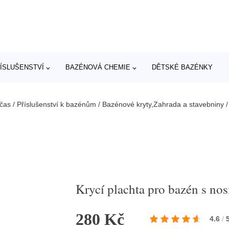
ÍSLUŠENSTVÍ
BAZÉNOVÁ CHEMIE
DĚTSKÉ BAZÉNKY
 čas
/
Příslušenství k bazénům
/
Bazénové kryty,Zahrada a stavebniny
Krycí plachta pro bazén s no
280 Kč
4.6
/