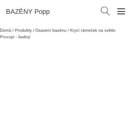
BAZÉNY Popp
Vyhledávání
Domů
/
Produkty
/
Osazení bazénu
/
Krycí rámeček na světlo
Procopi - šedivý