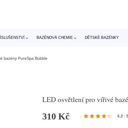
ÍSLUŠENSTVÍ
BAZÉNOVÁ CHEMIE
DĚTSKÉ BAZÉNKY
ivé bazény PureSpa Bubble
LED osvětlení pro vířivé ba
310 Kč
4.2
/