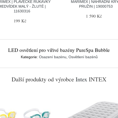
RIMEX | PLAVECKÉ RUKÁVKY
MARIMEX | NÁHRADNÍ KR
MEDVÍDEK MALÝ - ŽLUTÉ |
PRUŽIN | 19000753
11630316
1 590 Kč
199 Kč
LED osvětlení pro vířivé bazény PureSpa Bubble
Kategorie:
Osazení bazénu
,
Osvětlení bazénů
Další produkty od výrobce
Intex
INTEX