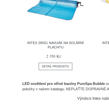
INTEX 28051 NAVIJÁK NA SOLÁRNÍ
INT
PLACHTU
2 350 Kč
DETAIL PRODUKTU
LED osvětlení pro vířivé bazény PureSpa Bubble
od
položky v našem katalogu. NEPLAŤTE DOPRAVNÉ A BAL
Výrobce
Intex
nabí