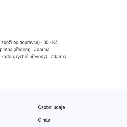
í zboží od dopravce) - 30,- Kč
platba předem) - Zdarma
í kartou, rychlé převody) - Zdarma
Osobní údaje
O nás