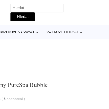
Vyhledávání
BAZÉNOVÉ VYSAVAČE
BAZÉNOVÉ FILTRACE
zény PureSpa Bubble
5
(
5
hodnocení
)