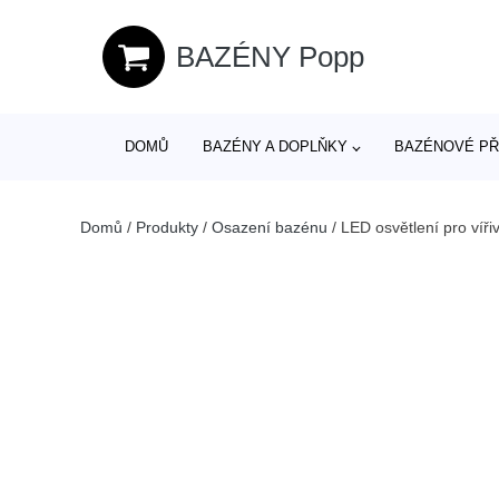
BAZÉNY Popp
DOMŮ
BAZÉNY A DOPLŇKY
BAZÉNOVÉ PŘ
Domů
/
Produkty
/
Osazení bazénu
/
LED osvětlení pro víř