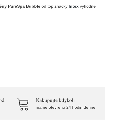
azény PureSpa Bubble
od top značky
Intex
výhodně
od
Nakupujte kdykoli
máme otevřeno 24 hodin denně