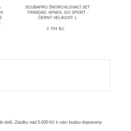
A
SCUBAPRO ŠNORCHLOVACÍ SET
(K
TRINIDAD, APNEA, GO SPORT -
E
ČERNÝ VELIKOST: L
|
4 394 Kč
tále dolů. Zásilky nad 5.000 Kč k vám budou dopraveny