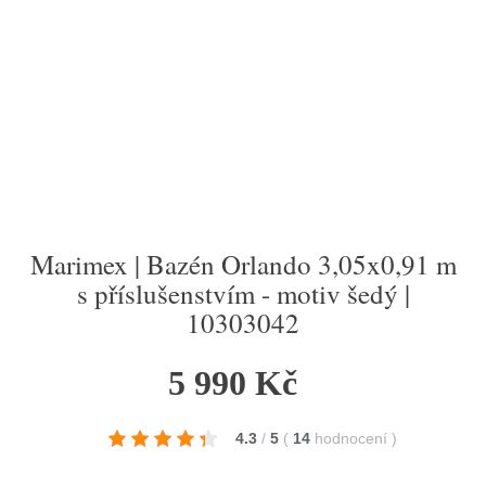
Marimex | Bazén Orlando 3,05x0,91 m
s příslušenstvím - motiv šedý |
10303042
5 990 Kč
4.3
/
5
(
14
hodnocení
)