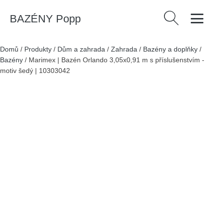
BAZÉNY Popp
Vyhledávání
Domů
/
Produkty
/
Dům a zahrada
/
Zahrada
/
Bazény a doplňky
/
Bazény
/
Marimex | Bazén Orlando 3,05x0,91 m s příslušenstvím -
motiv šedý | 10303042