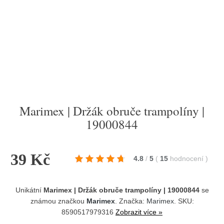
Marimex | Držák obruče trampolíny |
19000844
39 Kč
4.8
/
5
(
15
hodnocení
)
Unikátní
Marimex | Držák obruče trampolíny | 19000844
se
známou značkou
Marimex
. Značka:
Marimex
. SKU:
8590517979316
Zobrazit více »