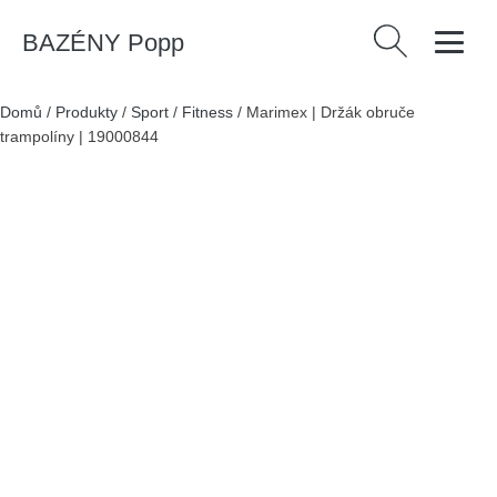
BAZÉNY Popp
Vyhledávání
Domů
/
Produkty
/
Sport
/
Fitness
/
Marimex | Držák obruče
trampolíny | 19000844