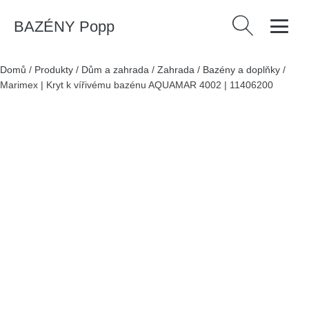
BAZÉNY Popp
Vyhledávání
Domů
/
Produkty
/
Dům a zahrada
/
Zahrada
/
Bazény a doplňky
/
Marimex | Kryt k vířivému bazénu AQUAMAR 4002 | 11406200