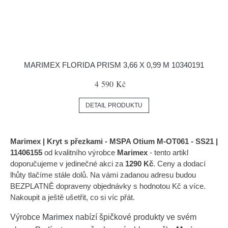
MARIMEX FLORIDA PRISM 3,66 X 0,99 M 10340191
4 590 Kč
DETAIL PRODUKTU
Marimex | Kryt s přezkami - MSPA Otium M-OT061 - SS21 |
11406155
od kvalitního výrobce
Marimex
- tento artikl
doporučujeme v jedinečné akci za
1290 Kč
. Ceny a dodací
lhůty tlačíme stále dolů. Na vámi zadanou adresu budou
BEZPLATNĚ dopraveny objednávky s hodnotou Kč a více.
Nakoupit a ještě ušetřit, co si víc přát.
Výrobce
Marimex
nabízí špičkové produkty ve svém