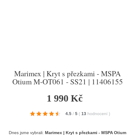
Marimex | Kryt s přezkami - MSPA
Otium M-OT061 - SS21 | 11406155
1 990 Kč
4.5
/
5
(
13
hodnocení
)
Dnes jsme vybrali:
Marimex | Kryt s přezkami - MSPA Otium