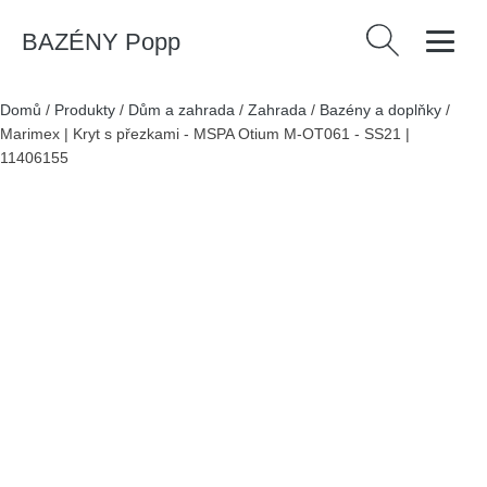
BAZÉNY Popp
Vyhledávání
Domů
/
Produkty
/
Dům a zahrada
/
Zahrada
/
Bazény a doplňky
/
Marimex | Kryt s přezkami - MSPA Otium M-OT061 - SS21 |
11406155