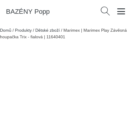
BAZÉNY Popp
Vyhledávání
Domů
/
Produkty
/
Dětské zboží
/
Marimex | Marimex Play Závěsná
houpačka Trix - fialová | 11640401