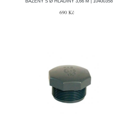
BAZÉNY S Ø HLADINY 3,66 M | 10400358
690 Kč