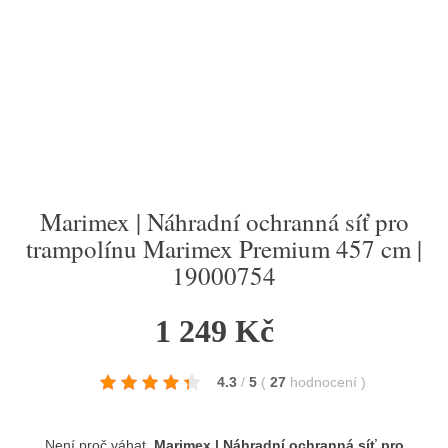
Marimex | Náhradní ochranná síť pro
trampolínu Marimex Premium 457 cm |
19000754
1 249 Kč
4.3
/
5
(
27
hodnocení
)
Není proč váhat,
Marimex | Náhradní ochranná síť pro