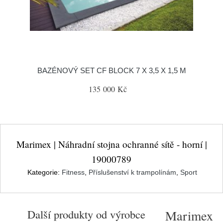
BAZÉNOVÝ SET CF BLOCK 7 X 3,5 X 1,5 M
135 000 Kč
Marimex | Náhradní stojna ochranné sítě - horní |
19000789
Kategorie:
Fitness
,
Příslušenství k trampolínám
,
Sport
Další produkty od výrobce
Marimex