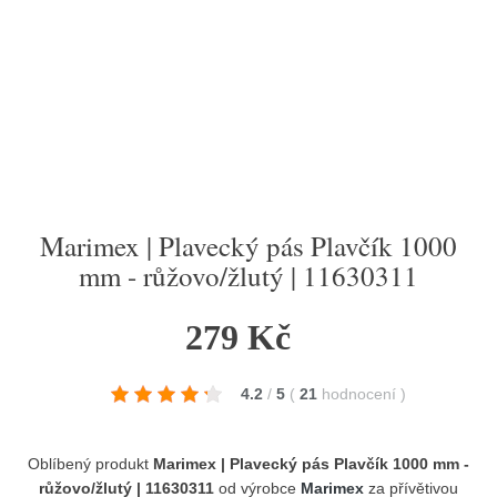
Marimex | Plavecký pás Plavčík 1000
mm - růžovo/žlutý | 11630311
279 Kč
4.2
/
5
(
21
hodnocení
)
Oblíbený produkt
Marimex | Plavecký pás Plavčík 1000 mm -
růžovo/žlutý | 11630311
od výrobce
Marimex
za přívětivou