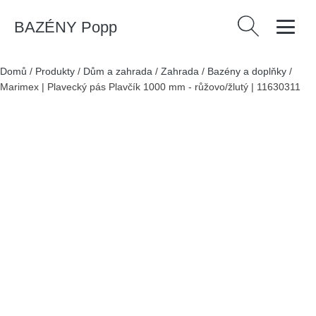
BAZÉNY Popp
Vyhledávání
Domů
/
Produkty
/
Dům a zahrada
/
Zahrada
/
Bazény a doplňky
/
Marimex | Plavecký pás Plavčík 1000 mm - růžovo/žlutý | 11630311