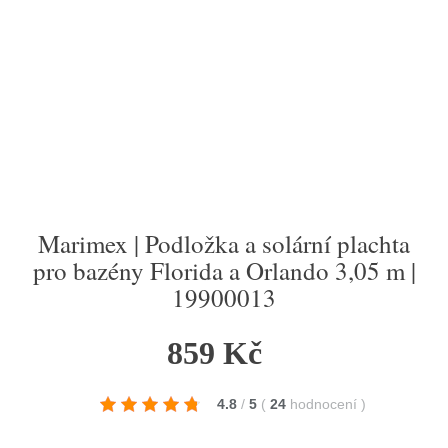
Marimex | Podložka a solární plachta
pro bazény Florida a Orlando 3,05 m |
19900013
859 Kč
4.8
/
5
(
24
hodnocení
)