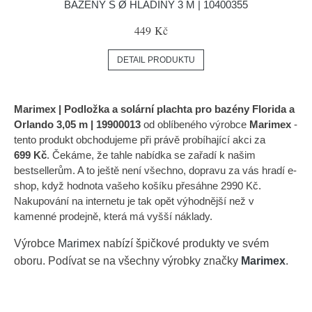
BAZÉNY S Ø HLADINY 3 M | 10400355
449 Kč
DETAIL PRODUKTU
Marimex | Podložka a solární plachta pro bazény Florida a
Orlando 3,05 m | 19900013
od oblíbeného výrobce
Marimex
-
tento produkt obchodujeme při právě probíhající akci za
699 Kč
. Čekáme, že tahle nabídka se zařadí k našim
bestsellerům. A to ještě není všechno, dopravu za vás hradí e-
shop, když hodnota vašeho košíku přesáhne 2990 Kč.
Nakupování na internetu je tak opět výhodnější než v
kamenné prodejně, která má vyšší náklady.
Výrobce
Marimex
nabízí špičkové produkty ve svém
oboru. Podívat se na všechny výrobky značky
Marimex
.