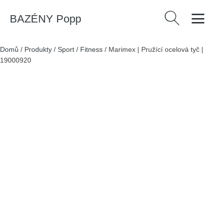
BAZÉNY Popp
Vyhledávání
Domů
/
Produkty
/
Sport
/
Fitness
/
Marimex | Pružící ocelová tyč |
19000920