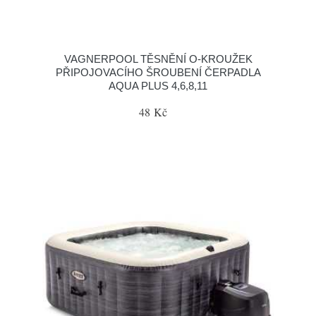
VAGNERPOOL TĚSNĚNÍ O-KROUŽEK
PŘIPOJOVACÍHO ŠROUBENÍ ČERPADLA
AQUA PLUS 4,6,8,11
48 Kč