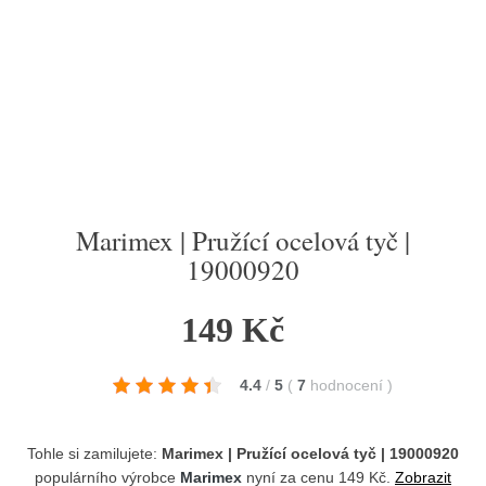
Marimex | Pružící ocelová tyč |
19000920
149 Kč
4.4
/
5
(
7
hodnocení
)
Tohle si zamilujete:
Marimex | Pružící ocelová tyč | 19000920
populárního výrobce
Marimex
nyní za cenu 149 Kč.
Zobrazit