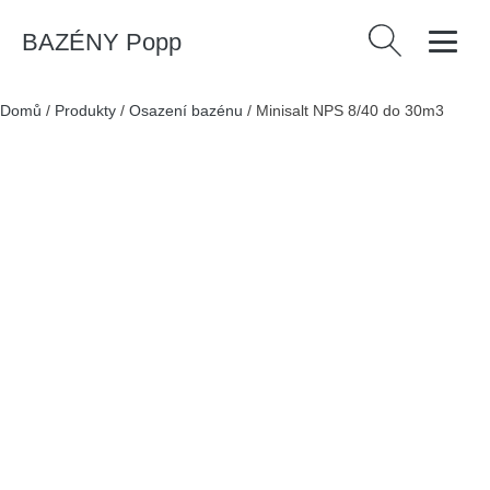
BAZÉNY Popp
Vyhledávání
Domů
/
Produkty
/
Osazení bazénu
/
Minisalt NPS 8/40 do 30m3