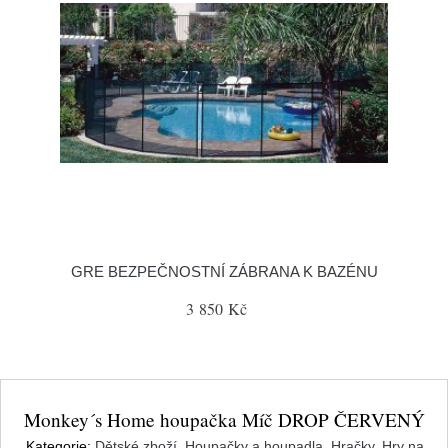
GRE BEZPEČNOSTNÍ ZÁBRANA K BAZÉNU
3 850 Kč
Monkey´s Home houpačka Míč DROP ČERVENÝ
Kategorie:
Dětské zboží
,
Houpačky a houpadla
,
Hračky
,
Hry na