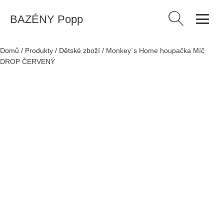
BAZÉNY Popp
Vyhledávání
Domů
/
Produkty
/
Dětské zboží
/
Monkey´s Home houpačka Míč
DROP ČERVENÝ