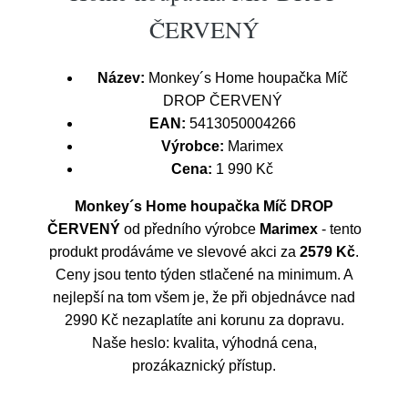
ČERVENÝ
Název:
Monkey´s Home houpačka Míč
DROP ČERVENÝ
EAN:
5413050004266
Výrobce:
Marimex
Cena:
1 990 Kč
Monkey´s Home houpačka Míč DROP
ČERVENÝ
od předního výrobce
Marimex
- tento
produkt prodáváme ve slevové akci za
2579 Kč
.
Ceny jsou tento týden stlačené na minimum. A
nejlepší na tom všem je, že při objednávce nad
2990 Kč nezaplatíte ani korunu za dopravu.
Naše heslo: kvalita, výhodná cena,
prozákaznický přístup.