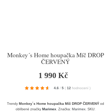
Monkey´s Home houpačka Míč DROP
ČERVENÝ
1 990 Kč
4.6
/
5
(
12
hodnocení
)
Trendy
Monkey´s Home houpačka Míč DROP ČERVENÝ
od
oblíbené značky
Marimex
. Značka:
Marimex
. SKU: