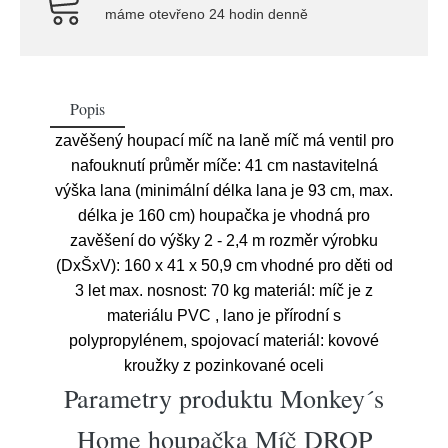
máme otevřeno 24 hodin denně
Popis
zavěšený houpací míč na laně míč má ventil pro
nafouknutí průměr míče: 41 cm nastavitelná
výška lana (minimální délka lana je 93 cm, max.
délka je 160 cm) houpačka je vhodná pro
zavěšení do výšky 2 - 2,4 m rozměr výrobku
(DxŠxV): 160 x 41 x 50,9 cm vhodné pro děti od
3 let max. nosnost: 70 kg materiál: míč je z
materiálu PVC , lano je přírodní s
polypropylénem, spojovací materiál: kovové
kroužky z pozinkované oceli
Parametry produktu Monkey´s
Home houpačka Míč DROP