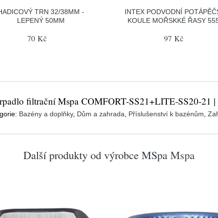
HADICOVÝ TRN 32/38MM -
INTEX PODVODNÍ POTÁPĚČ
LEPENÝ 50MM
KOULE MOŘSKKÉ ŘASY 55
70 Kč
97 Kč
erpadlo filtrační Mspa COMFORT-SS21+LITE-SS20-21 |
gorie:
Bazény a doplňky
,
Dům a zahrada
,
Příslušenství k bazénům
,
Za
Další produkty od výrobce
MSpa
Mspa