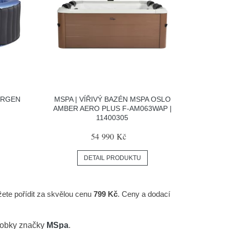
ERGEN
MSPA | VÍŘIVÝ BAZÉN MSPA OSLO
AMBER AERO PLUS F-AM063WAP |
11400305
54 990 Kč
DETAIL PRODUKTU
žete pořídit za skvělou cenu
799 Kč
. Ceny a dodací
ýrobky značky
MSpa
.