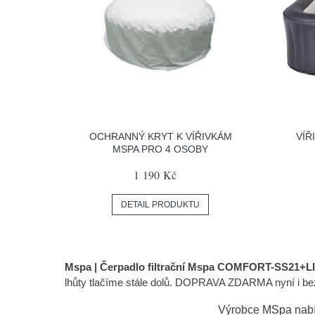
OCHRANNÝ KRYT K VÍŘIVKÁM
VÍŘ
MSPA PRO 4 OSOBY
1 190 Kč
DETAIL PRODUKTU
Mspa | Čerpadlo filtrační Mspa COMFORT-SS21+LI
lhůty tlačíme stále dolů. DOPRAVA ZDARMA nyní i bez 
Výrobce
MSpa
nabí