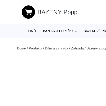
BAZÉNY Popp
DOMŮ
BAZÉNY A DOPLŇKY
BAZÉNOVÉ PŘ
Domů
/
Produkty
/
Dům a zahrada
/
Zahrada
/
Bazény a do