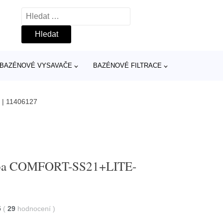
Vyhledávání
BAZÉNOVÉ VYSAVAČE
BAZÉNOVÉ FILTRACE
 | 11406127
 Mspa COMFORT-SS21+LITE-
5
(
29
hodnocení
)