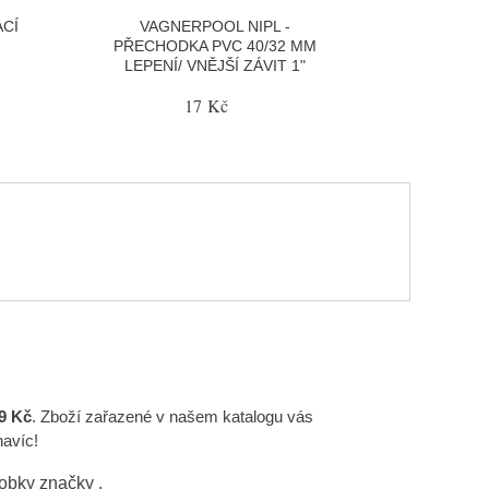
ACÍ
VAGNERPOOL NIPL -
PŘECHODKA PVC 40/32 MM
LEPENÍ/ VNĚJŠÍ ZÁVIT 1"
17 Kč
9 Kč
. Zboží zařazené v našem katalogu vás
navíc!
robky značky
.