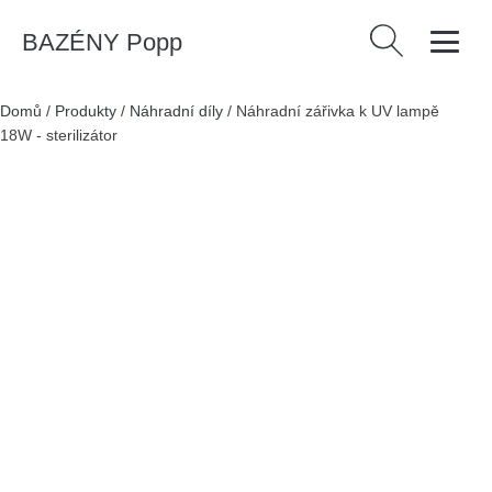
BAZÉNY Popp
Vyhledávání
Domů
/
Produkty
/
Náhradní díly
/
Náhradní zářivka k UV lampě
18W - sterilizátor