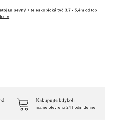
 stojan pevný + teleskopická tyč 3,7 - 5,4m
od top
více »
od
Nakupujte kdykoli
máme otevřeno 24 hodin denně