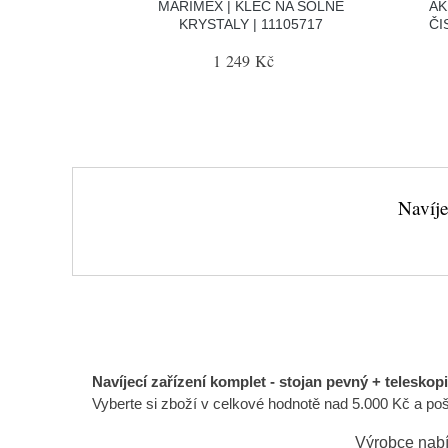
MARIMEX | KLEC NA SOLNÉ
AK
KRYSTALY | 11105717
ČI
1 249 Kč
Navíje
Navíjecí zařízení komplet - stojan pevný + teleskopi
Vyberte si zboží v celkové hodnotě nad 5.000 Kč a po
Výrobce nabí