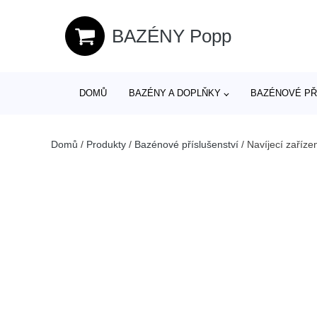
BAZÉNY Popp
DOMŮ
BAZÉNY A DOPLŇKY
BAZÉNOVÉ PŘ
Domů
/
Produkty
/
Bazénové příslušenství
/
Navíjecí zaříze