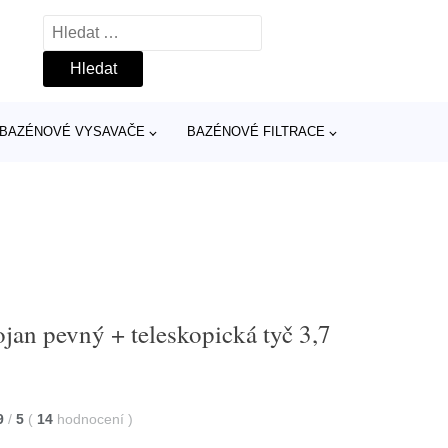
Vyhledávání
BAZÉNOVÉ VYSAVAČE
BAZÉNOVÉ FILTRACE
tojan pevný + teleskopická tyč 3,7
9
/
5
(
14
hodnocení
)