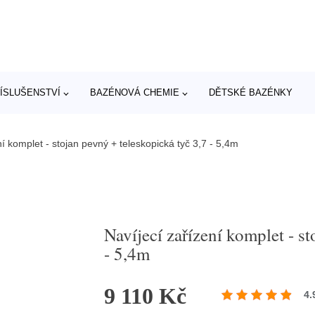
ÍSLUŠENSTVÍ
BAZÉNOVÁ CHEMIE
DĚTSKÉ BAZÉNKY
ní komplet - stojan pevný + teleskopická tyč 3,7 - 5,4m
Navíjecí zařízení komplet - s
- 5,4m
9 110 Kč
4.