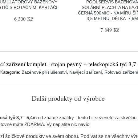
UMULÁTOROVÝ BAZÉNOVÝ
POOLSERVIS BAZÉNOV
STIČ S ROTAČNÍMI KARTÁČI
SOLÁRNÍ PLACHTA NA BAZ
ČERNÁ 500MIC - NA MÍRU ŠÍ
6 300 Kč
3,5 METRU, DÉLKA: 7,5M
7 849 Kč
cí zařízení komplet - stojan pevný + teleskopická tyč 3,7
Kategorie:
Bazénové příslušenství
,
Navíjecí zařízení
,
Rolovací zařízen
Další produkty od výrobce
cká tyč 3,7 - 5,4m
od známé značky
- tento hit seženete za skvělo
štovné máte ZDARMA. Vy neplatíte nic navíc!
zí špičkové produkty ve svém oboru. Podívat se na všechny vý