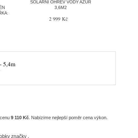
Á
SOLÁRNÍ OHŘEV VODY AZUR
ÉN
3,6M2
ŘKA:
2 999 Kč
 - 5,4m
í
u cenu
9 110 Kč
. Nabízíme nejlepší poměr cena výkon.
robky značky
.