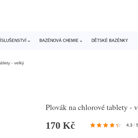
ÍSLUŠENSTVÍ
BAZÉNOVÁ CHEMIE
DĚTSKÉ BAZÉNKY
blety - velký
Plovák na chlorové tablety - 
170 Kč
4.3
/