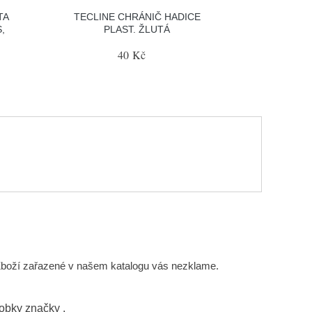
TA
TECLINE CHRÁNIČ HADICE
,
PLAST. ŽLUTÁ
40 Kč
Zboží zařazené v našem katalogu vás nezklame.
robky značky
.