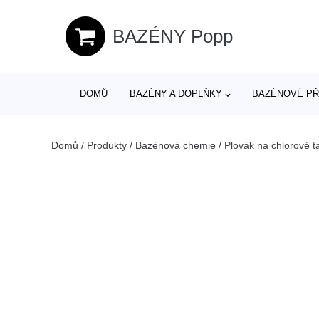
BAZÉNY Popp
DOMŮ
BAZÉNY A DOPLŇKY
BAZÉNOVÉ PŘ
Domů
/
Produkty
/
Bazénová chemie
/
Plovák na chlorové ta