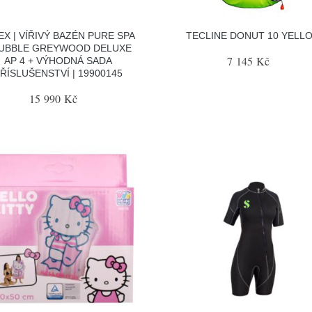
EX | VÍŘIVÝ BAZÉN PURE SPA
TECLINE DONUT 10 YELL
BUBBLE GREYWOOD DELUXE
7 145 Kč
AP 4 + VÝHODNÁ SADA
ŘÍSLUŠENSTVÍ | 19900145
15 990 Kč