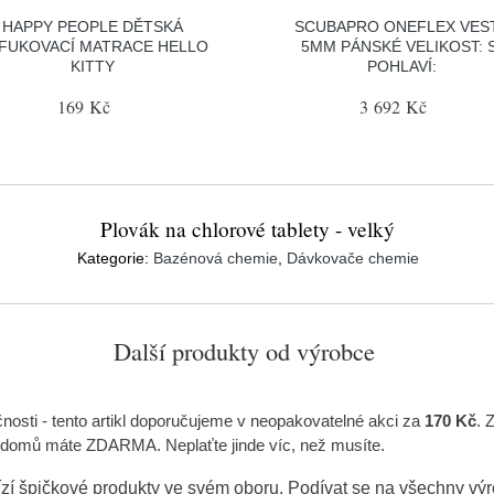
HAPPY PEOPLE DĚTSKÁ
SCUBAPRO ONEFLEX VES
FUKOVACÍ MATRACE HELLO
5MM PÁNSKÉ VELIKOST: S
KITTY
POHLAVÍ:
169 Kč
3 692 Kč
Plovák na chlorové tablety - velký
Kategorie:
Bazénová chemie
,
Dávkovače chemie
Další produkty od výrobce
nosti
- tento artikl doporučujeme v neopakovatelné akci za
170 Kč
. 
m domů máte ZDARMA. Neplaťte jinde víc, než musíte.
zí špičkové produkty ve svém oboru. Podívat se na všechny vý