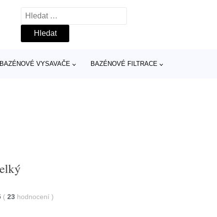
Vyhledávání
BAZÉNOVÉ VYSAVAČE
BAZÉNOVÉ FILTRACE
velký
5
(
23
hodnocení
)