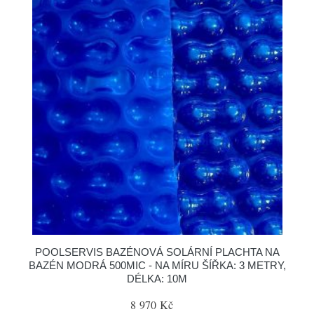
POOLSERVIS BAZÉNOVÁ SOLÁRNÍ PLACHTA NA
BAZÉN MODRÁ 500MIC - NA MÍRU ŠÍŘKA: 3 METRY,
DÉLKA: 10M
8 970 Kč