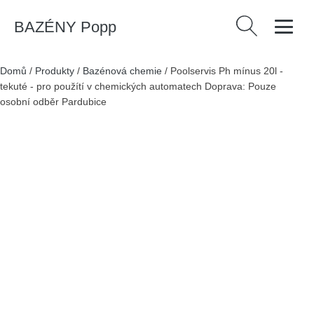
BAZÉNY Popp
Vyhledávání
Domů
/
Produkty
/
Bazénová chemie
/
Poolservis Ph mínus 20l -
tekuté - pro použítí v chemických automatech Doprava: Pouze
osobní odběr Pardubice