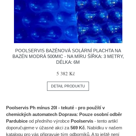
POOLSERVIS BAZÉNOVÁ SOLÁRNÍ PLACHTA NA
BAZÉN MODRÁ 500MIC - NA MÍRU ŠÍŘKA: 3 METRY,
DÉLKA: 6M
5 382 Kč
DETAIL PRODUKTU
Poolservis Ph mínus 20l - tekuté - pro použítí v
chemických automatech Doprava: Pouze osobní odběr
Pardubice
od předního výrobce
Poolservis
- tento artikl
doporučujeme v úžasné akci za
569 Kč
. Nabídku v našem
katalogu pro vás připravuje tým odborníků. A to ještě není