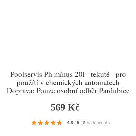
Poolservis Ph mínus 20l - tekuté - pro
použítí v chemických automatech
Doprava: Pouze osobní odběr Pardubice
569 Kč
4.8
/
5
(
9
hodnocení
)