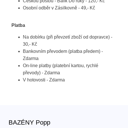
Českou poštou - Balík Do ruky - 120,- Kč
Osobní odběr v Zásilkovně - 49,- Kč
Platba
Na dobírku (při převzetí zboží od dopravce) -
30,- Kč
Bankovním převodem (platba předem) -
Zdarma
On-line platby (platební kartou, rychlé
převody) - Zdarma
V hotovosti - Zdarma
BAZÉNY Popp