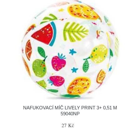
NAFUKOVACÍ MÍČ LIVELY PRINT 3+ 0,51 M
59040NP
27 Kč