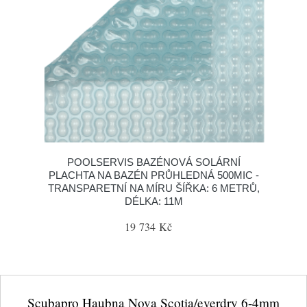
POOLSERVIS BAZÉNOVÁ SOLÁRNÍ
PLACHTA NA BAZÉN PRŮHLEDNÁ 500MIC -
TRANSPARETNÍ NA MÍRU ŠÍŘKA: 6 METRŮ,
DÉLKA: 11M
19 734 Kč
Scubapro Haubna Nova Scotia/everdry 6-4mm