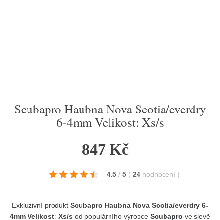
Scubapro Haubna Nova Scotia/everdry
6-4mm Velikost: Xs/s
847 Kč
4.5
/
5
(
24
hodnocení
)
Exkluzivní produkt
Scubapro Haubna Nova Scotia/everdry 6-
4mm Velikost: Xs/s
od populárního výrobce
Scubapro
ve slevě