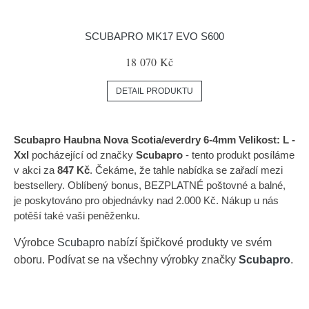
SCUBAPRO MK17 EVO S600
18 070 Kč
DETAIL PRODUKTU
Scubapro Haubna Nova Scotia/everdry 6-4mm Velikost: L -
Xxl
pocházející od značky
Scubapro
- tento produkt posíláme
v akci za
847 Kč
. Čekáme, že tahle nabídka se zařadí mezi
bestsellery. Oblíbený bonus, BEZPLATNÉ poštovné a balné,
je poskytováno pro objednávky nad 2.000 Kč. Nákup u nás
potěší také vaši peněženku.
Výrobce
Scubapro
nabízí špičkové produkty ve svém
oboru. Podívat se na všechny výrobky značky
Scubapro
.